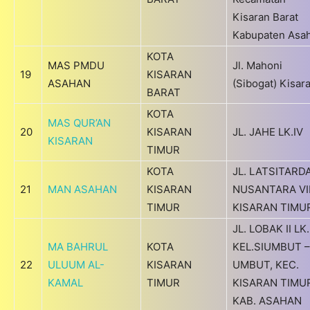
Kisaran Barat
Kabupaten Asa
KOTA
MAS PMDU
Jl. Mahoni
19
KISARAN
ASAHAN
(Sibogat) Kisar
BARAT
KOTA
MAS QUR’AN
20
KISARAN
JL. JAHE LK.IV
KISARAN
TIMUR
KOTA
JL. LATSITARD
21
MAN ASAHAN
KISARAN
NUSANTARA VII
TIMUR
KISARAN TIMU
JL. LOBAK II LK.
MA BAHRUL
KOTA
KEL.SIUMBUT –
22
ULUUM AL-
KISARAN
UMBUT, KEC.
KAMAL
TIMUR
KISARAN TIMU
KAB. ASAHAN