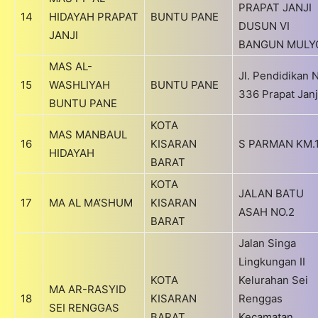
PRAPAT JANJI
14
HIDAYAH PRAPAT
BUNTU PANE
DUSUN VI
JANJI
BANGUN MULY
MAS AL-
Jl. Pendidikan 
15
WASHLIYAH
BUNTU PANE
336 Prapat Janj
BUNTU PANE
KOTA
MAS MANBAUL
16
KISARAN
S PARMAN KM.
HIDAYAH
BARAT
KOTA
JALAN BATU
17
MA AL MA’SHUM
KISARAN
ASAH NO.2
BARAT
Jalan Singa
Lingkungan II
KOTA
Kelurahan Sei
MA AR-RASYID
18
KISARAN
Renggas
SEI RENGGAS
BARAT
Kecamatan