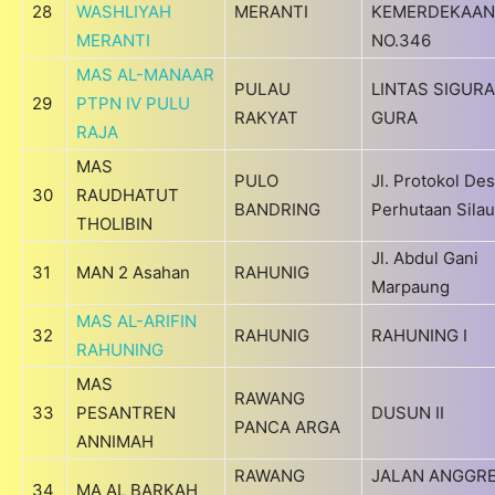
28
WASHLIYAH
MERANTI
KEMERDEKAAN
MERANTI
NO.346
MAS AL-MANAAR
PULAU
LINTAS SIGURA
29
PTPN IV PULU
RAKYAT
GURA
RAJA
MAS
PULO
Jl. Protokol De
30
RAUDHATUT
BANDRING
Perhutaan Silau
THOLIBIN
Jl. Abdul Gani
31
MAN 2 Asahan
RAHUNIG
Marpaung
MAS AL-ARIFIN
32
RAHUNIG
RAHUNING I
RAHUNING
MAS
RAWANG
33
PESANTREN
DUSUN II
PANCA ARGA
ANNIMAH
RAWANG
JALAN ANGGR
34
MA AL BARKAH