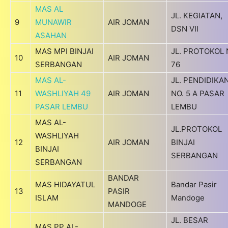
MAS AL
JL. KEGIATAN,
9
MUNAWIR
AIR JOMAN
DSN VII
ASAHAN
MAS MPI BINJAI
JL. PROTOKOL 
10
AIR JOMAN
SERBANGAN
76
MAS AL-
JL. PENDIDIKA
11
WASHLIYAH 49
AIR JOMAN
NO. 5 A PASAR
PASAR LEMBU
LEMBU
MAS AL-
JL.PROTOKOL
WASHLIYAH
12
AIR JOMAN
BINJAI
BINJAI
SERBANGAN
SERBANGAN
BANDAR
MAS HIDAYATUL
Bandar Pasir
13
PASIR
ISLAM
Mandoge
MANDOGE
JL. BESAR
MAS PP AL-