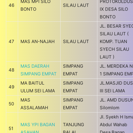
MAS MPI SILO
PROTOKOLDU
46
SILAU LAUT
BONTO
IX DESA SILO
BONTO
JL. BESAR SYE
SILAU LAUT (
47
MAS AN-NAJAH
SILAU LAUT
KOMP. TUAN
SYECH SILAU
LAUT )
MAS DAERAH
SIMPANG
JL. MERDEKA N
48
SIMPANG EMPAT
EMPAT
1 SIMPANG EM
MA BAITUL
SIMPANG
JL.MASJID DU
49
ULUM SEI LAMA
EMPAT
III SEI LAMA
MAS
SIMPANG
JL. AMD DUSUN 
50
ASSALAMAH
EMPAT
Silomlom
Jl. Syekh H Isma
MAS YPI BAGAN
TANJUNG
Abdul Wahab
51
ASAHAN
BALAI
Desa Bagan