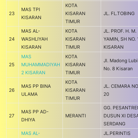
KOTA
MAS TPI
23
KISARAN
JL. FL.TOBING
KISARAN
TIMUR
MAS AL-
KOTA
JL. PROF. H. M.
24
WASHLIYAH
KISARAN
YAMIN, SH NO. 
KISARAN
TIMUR
KISARAN
MAS
KOTA
Jl. Madong Lubi
25
MUHAMMADIYAH
KISARAN
No. 8 Kisaran
2 KISARAN
TIMUR
KOTA
MAS PP BINA
JL. CEMARA NO
26
KISARAN
ULAMA
20
TIMUR
GG. PESANTRE
MAS PP AD-
27
MERANTI
DUSUN XI DES
DHIYA
SERDANG
MAS AL-
JL.PERINTIS