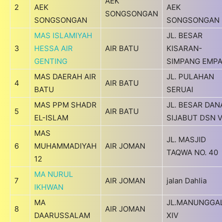
AEK
2
AEK
AEK
SONGSONGAN
SONGSONGAN
SONGSONGAN
MAS ISLAMIYAH
JL. BESAR
3
HESSA AIR
AIR BATU
KISARAN-
GENTING
SIMPANG EMP
MAS DAERAH AIR
JL. PULAHAN
4
AIR BATU
BATU
SERUAI
MAS PPM SHADR
JL. BESAR DAN
5
AIR BATU
EL-ISLAM
SIJABUT DSN V
MAS
JL. MASJID
6
MUHAMMADIYAH
AIR JOMAN
TAQWA NO. 40
12
MA NURUL
7
AIR JOMAN
jalan Dahlia
IKHWAN
MA
JL.MANUNGGA
8
AIR JOMAN
DAARUSSALAM
XIV