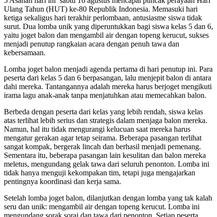
5 Asahan hari ini sabtu 16 agustus mencapai puncak perayaan Hari
Ulang Tahun (HUT) ke-80 Republik Indonesia. Memasuki hari
ketiga sekaligus hari terakhir perlombaan, antusiasme siswa tidak
surut. Dua lomba unik yang diperuntukkan bagi siswa kelas 5 dan 6,
yaitu joget balon dan mengambil air dengan topeng kerucut, sukses
menjadi penutup rangkaian acara dengan penuh tawa dan
kebersamaan.
Lomba joget balon menjadi agenda pertama di hari penutup ini. Para
peserta dari kelas 5 dan 6 berpasangan, lalu menjepit balon di antara
dahi mereka. Tantangannya adalah mereka harus berjoget mengikuti
irama lagu anak-anak tanpa menjatuhkan atau memecahkan balon.
Berbeda dengan peserta dari kelas yang lebih rendah, siswa kelas
atas terlihat lebih serius dan strategis dalam menjaga balon mereka.
Namun, hal itu tidak mengurangi kelucuan saat mereka harus
mengatur gerakan agar tetap seirama. Beberapa pasangan terlihat
sangat kompak, bergerak lincah dan berhasil menjadi pemenang.
Sementara itu, beberapa pasangan lain kesulitan dan balon mereka
meletus, mengundang gelak tawa dari seluruh penonton. Lomba ini
tidak hanya menguji kekompakan tim, tetapi juga mengajarkan
pentingnya koordinasi dan kerja sama.
Setelah lomba joget balon, dilanjutkan dengan lomba yang tak kalah
seru dan unik: mengambil air dengan topeng kerucut. Lomba ini
mengundang sorak sorai dan tawa dari penonton. Setiap peserta