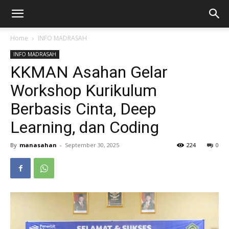
Home
INFO MADRASAH
INFO MADRASAH
KKMAN Asahan Gelar
Workshop Kurikulum
Berbasis Cinta, Deep
Learning, dan Coding
By
manasahan
-
September 30, 2025
224
0