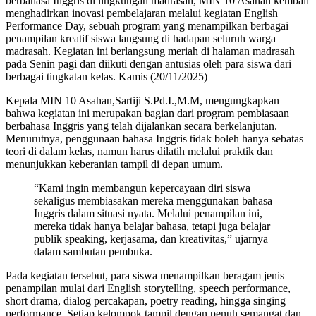
berbahasa Inggris di lingkungan madrasah, MIN 10 Asahan kembali
menghadirkan inovasi pembelajaran melalui kegiatan English
Performance Day, sebuah program yang menampilkan berbagai
penampilan kreatif siswa langsung di hadapan seluruh warga
madrasah. Kegiatan ini berlangsung meriah di halaman madrasah
pada Senin pagi dan diikuti dengan antusias oleh para siswa dari
berbagai tingkatan kelas. Kamis (20/11/2025)
Kepala MIN 10 Asahan,Sartiji S.Pd.I.,M.M, mengungkapkan
bahwa kegiatan ini merupakan bagian dari program pembiasaan
berbahasa Inggris yang telah dijalankan secara berkelanjutan.
Menurutnya, penggunaan bahasa Inggris tidak boleh hanya sebatas
teori di dalam kelas, namun harus dilatih melalui praktik dan
menunjukkan keberanian tampil di depan umum.
“Kami ingin membangun kepercayaan diri siswa
sekaligus membiasakan mereka menggunakan bahasa
Inggris dalam situasi nyata. Melalui penampilan ini,
mereka tidak hanya belajar bahasa, tetapi juga belajar
publik speaking, kerjasama, dan kreativitas,” ujarnya
dalam sambutan pembuka.
Pada kegiatan tersebut, para siswa menampilkan beragam jenis
penampilan mulai dari English storytelling, speech performance,
short drama, dialog percakapan, poetry reading, hingga singing
performance. Setiap kelompok tampil dengan penuh semangat dan