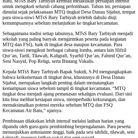
Batu, MTsS Bary Tarbiyah kembali melakukan persiapan intensif
untuk mengikuti seluruh cabang perlombaan. Tahun ini, persiapan
dimulai sejak pelaksanaan MTQ tingkat Desa Danau Sijabut, tempat
para siswa-siswi MTsS Bary Tarbiyah terlebih dahulu diuji
kemampuannya sebelum melanjutkan ke tingkat kecamatan.
Sebagaimana tradisi setiap tahunnya, MTsS Bary Tarbiyah menjadi
sekolah yang paling banyak mengirimkan peserta pada kegiatan
MTQ dan FSQ, baik di tingkat desa maupun kecamatan. Para
siswa-siswi mengikuti berbagai cabang lomba, antara lain Hifzil
Qur’an, Tartil, Tilawah, Kaligrafi, Syarhil Qur’an, Fahmil Qur’an,
Seni Nasyid, Pop Religi, serta Bintang Vokalis.
Kepala MTsS Bary Tarbiyah Bapak Sukidi, S.Pd mengungkapkan
bahwa keikutsertaan di tingkat desa, khususnya di Desa Danau
Sijabut, merupakan langkah penting dalam mematangkan
kemampuan siswa sebelum tampil di tingkat kecamatan. “MTQ
tingkat desa menjadi ajang pemanasan sekaligus evaluasi. Dari sini
kita bisa melihat kesiapan siswa, memperbaiki kekurangan, dan
memaksimalkan potensi mereka sebelum MTQ dan FSQ
Kecamatan Air Batu,” ujarnya.
Pembinaan dilakukan lebih intensif melalui latihan harian yang
dipandu oleh guru-guru pembimbing berpengalaman. Para peserta
menunjukkan antusiasme tinggi, baik pada sesi tahfidz, tilawah, seni
kaligrafi, maupun latihan vokal dan seni nasyid.