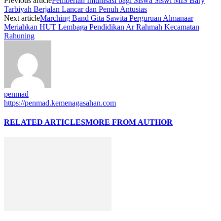
Previous article
Pemberian Imunisasi bagi Siswa Siswi MIS Bary
Tarbiyah Berjalan Lancar dan Penuh Antusias
Next article
Marching Band Gita Sawita Perguruan Almanaar
Meriahkan HUT Lembaga Pendidikan Ar Rahmah Kecamatan
Rahuning
penmad
https://penmad.kemenagasahan.com
RELATED ARTICLES
MORE FROM AUTHOR