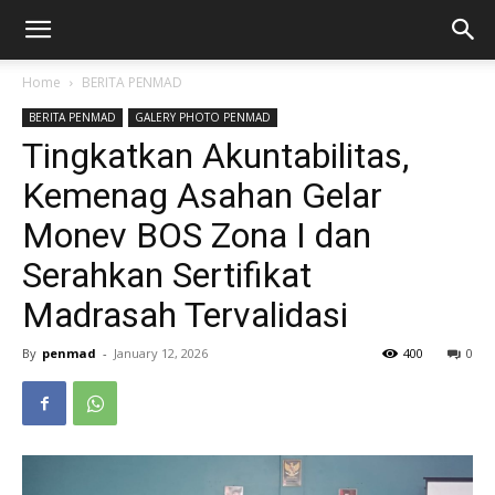
Home
BERITA PENMAD
BERITA PENMAD
GALERY PHOTO PENMAD
Tingkatkan Akuntabilitas,
Kemenag Asahan Gelar
Monev BOS Zona I dan
Serahkan Sertifikat
Madrasah Tervalidasi
By
penmad
-
January 12, 2026
400
0