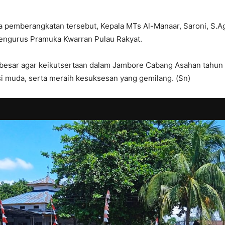
 pemberangkatan tersebut, Kepala MTs Al-Manaar, Saroni, S.Ag
 pengurus Pramuka Kwarran Pulau Rakyat.
besar agar keikutsertaan dalam Jambore Cabang Asahan tahun 
si muda, serta meraih kesuksesan yang gemilang. (Sn)