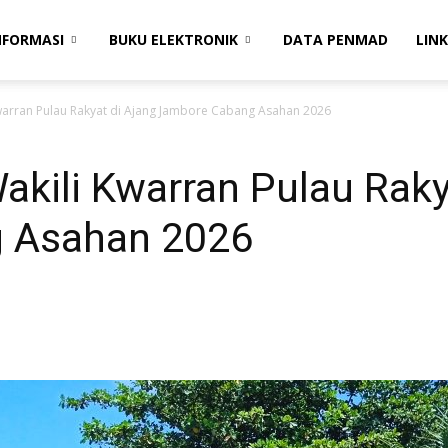
NFORMASI
BUKU ELEKTRONIK
DATA PENMAD
LINK
warran Pulau Rakyat di Ajang Jambore Cabang Asahan 2026
kili Kwarran Pulau Raky
 Asahan 2026