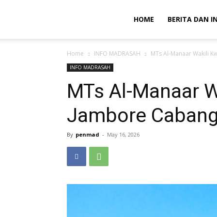
HOME
BERITA DAN I
Home
INFO MADRASAH
MTs Al-Manaar Wakili K
INFO MADRASAH
MTs Al-Manaar Wa
Jambore Cabang
By
penmad
-
May 16, 2026