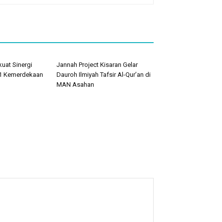
uat Sinergi
Jannah Project Kisaran Gelar
1 Kemerdekaan
Dauroh Ilmiyah Tafsir Al-Qur’an di
MAN Asahan