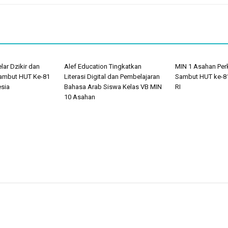
ar Dzikir dan
Alef Education Tingkatkan
MIN 1 Asahan Perk
ambut HUT Ke-81
Literasi Digital dan Pembelajaran
Sambut HUT ke-8
esia
Bahasa Arab Siswa Kelas VB MIN
RI
10 Asahan