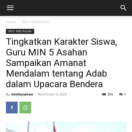
Home
INFO MADRASAH
INFO MADRASAH
Tingkatkan Karakter Siswa,
Guru MIN 5 Asahan
Sampaikan Amanat
Mendalam tentang Adab
dalam Upacara Bendera
By
min5asahan
-
November 4, 2025
396
0