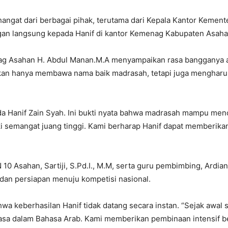
hangat dari berbagai pihak, terutama dari Kepala Kantor Keme
n langsung kepada Hanif di kantor Kemenag Kabupaten Asahan,
g Asahan H. Abdul Manan.M.A menyampaikan rasa bangganya atas
bukan hanya membawa nama baik madrasah, tetapi juga menghar
a Hanif Zain Syah. Ini bukti nyata bahwa madrasah mampu menc
i semangat juang tinggi. Kami berharap Hanif dapat memberikan y
 10 Asahan, Sartiji, S.Pd.I., M.M, serta guru pembimbing, Ardian
dan persiapan menuju kompetisi nasional.
a keberhasilan Hanif tidak datang secara instan. “Sejak awal s
sa dalam Bahasa Arab. Kami memberikan pembinaan intensif b