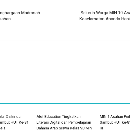
Penghargaan Madrasah
Seluruh Warga MIN 10 As
Asahan
Keselamatan Ananda Hanif
ar Dzikir dan
Alef Education Tingkatkan
MIN 1 Asahan Perk
ambut HUT Ke-81
Literasi Digital dan Pembelajaran
Sambut HUT ke-8
esia
Bahasa Arab Siswa Kelas VB MIN
RI