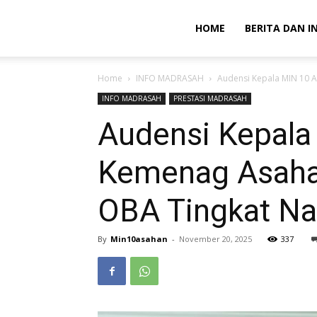
HOME
BERITA DAN I
Home
INFO MADRASAH
Audensi Kepala MIN 10 
INFO MADRASAH
PRESTASI MADRASAH
Audensi Kepala
Kemenag Asaha
OBA Tingkat Na
By
Min10asahan
-
November 20, 2025
337