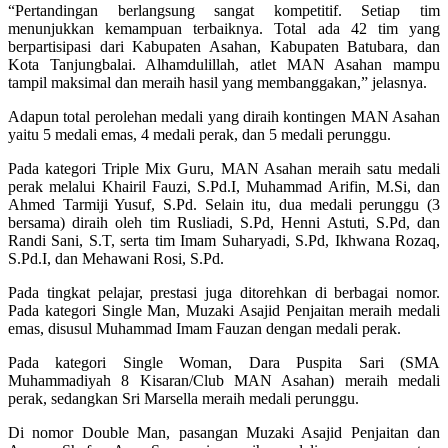
“Pertandingan berlangsung sangat kompetitif. Setiap tim
menunjukkan kemampuan terbaiknya. Total ada 42 tim yang
berpartisipasi dari Kabupaten Asahan, Kabupaten Batubara, dan
Kota Tanjungbalai. Alhamdulillah, atlet MAN Asahan mampu
tampil maksimal dan meraih hasil yang membanggakan,” jelasnya.
Adapun total perolehan medali yang diraih kontingen MAN Asahan
yaitu 5 medali emas, 4 medali perak, dan 5 medali perunggu.
Pada kategori Triple Mix Guru, MAN Asahan meraih satu medali
perak melalui Khairil Fauzi, S.Pd.I, Muhammad Arifin, M.Si, dan
Ahmed Tarmiji Yusuf, S.Pd. Selain itu, dua medali perunggu (3
bersama) diraih oleh tim Rusliadi, S.Pd, Henni Astuti, S.Pd, dan
Randi Sani, S.T, serta tim Imam Suharyadi, S.Pd, Ikhwana Rozaq,
S.Pd.I, dan Mehawani Rosi, S.Pd.
Pada tingkat pelajar, prestasi juga ditorehkan di berbagai nomor.
Pada kategori Single Man, Muzaki Asajid Penjaitan meraih medali
emas, disusul Muhammad Imam Fauzan dengan medali perak.
Pada kategori Single Woman, Dara Puspita Sari (SMA
Muhammadiyah 8 Kisaran/Club MAN Asahan) meraih medali
perak, sedangkan Sri Marsella meraih medali perunggu.
Di nomor Double Man, pasangan Muzaki Asajid Penjaitan dan