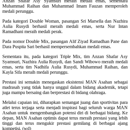
Anzan Shafar Asy Syamsuri meraih medali emas, sementara
Muhammad Raihan dan Muhammad Imam Fauzan memperoleh
medali perunggu.
Pada kategori Double Woman, pasangan Sri Marsella dan Nazhira
Aulia Rusydi berhasil meraih medali emas, serta Nur Intan
Ramadhani meraih medali perak.
Pada nomor Double Mix, pasangan Alif Ziyad Ramadhan Pane dan
Dara Puspita Sari berhasil mempersembahkan medali emas.
Sementara itu, pada kategori Triple Mix, tim Anzan Shafar Asy
Syamsuri, Nazhira Aulia Rusydi, dan Sandi Wibowo meraih medali
emas, serta tim Nadhifa Aulia Rusydi, Muhammad Raihan, dan
Kayla Sifa meraih medali perunggu.
Prestasi ini semakin menegaskan eksistensi MAN Asahan sebagai
madrasah yang tidak hanya unggul dalam bidang akademik, tetapi
juga mampu bersaing dan berprestasi di bidang olahraga.
Melalui capaian ini, diharapkan semangat juang dan sportivitas para
atlet terus terjaga serta menjadi inspirasi bagi seluruh warga MAN
Asahan untuk mengembangkan potensi diri di berbagai bidang. Ke
depan, MAN Asahan optimis dapat terus meraih prestasi yang lebih
tinggi dan terus mengukir prestasi gemilang di berbagai ajang
kompetisi. (wd)