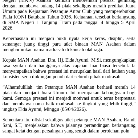
Negeri (MAN) Asahan kembali menorehkan prestasi gemilang
dengan membawa pulang 14 piala sekaligus meraih predikat Juara
Umum pada Kejuaraan Petanque Antar Club yang memperebutkan
Piala KONI Batubara Tahun 2026. Kejuaraan tersebut berlangsung
di SMA Negeri 1 Tanjung Tiram pada tanggal 4 hingga 5 April
2026.
Keberhasilan ini menjadi bukti nyata kerja keras, disiplin, serta
semangat juang tinggi para atlet binaan MAN Asahan dalam
mengharumkan nama madrasah di kancah olahraga.
Kepala MAN Asahan, Dra. Hj. Elda Ayumi, M.Si, mengungkapkan
rasa syukur dan bangganya atas capaian luar biasa tersebut. Ia
menyampaikan bahwa prestasi ini merupakan hasil dari latihan yang
konsisten serta dukungan penuh dari seluruh pihak madrasah.
“Alhamdulillah, tim Petanque MAN Asahan berhasil meraih 14
piala dan menjadi Juara Umum. Ini merupakan kebanggaan bagi
kami. Semoga prestasi ini menjadi motivasi untuk terus berprestasi
dan membawa nama baik madrasah ke tingkat yang lebih tinggi,”
ungkap Elda Ayumi, Minggu (05/04/2026).
Sementara itu, ofisial sekaligus atlet petanque MAN Asahan, Randi
Sani, S.T, menjelaskan bahwa jalannya pertandingan berlangsung
sangat ketat dengan persaingan yang sengit dalam perolehan poin.