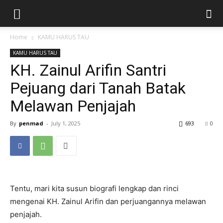
Home
KAMU HARUS TAU
KAMU HARUS TAU
KH. Zainul Arifin Santri
Pejuang dari Tanah Batak
Melawan Penjajah
By
penmad
-
July 1, 2025
693
0
Tentu, mari kita susun biografi lengkap dan rinci
mengenai KH. Zainul Arifin dan perjuangannya melawan
penjajah.