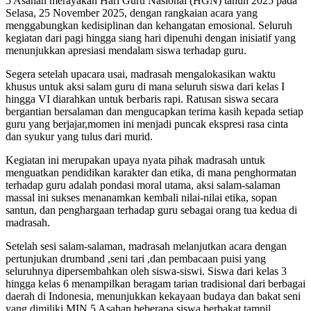
5 Asahan merayakan Hari Guru Nasional (HGN) tahun 2025 pada
Selasa, 25 November 2025, dengan rangkaian acara yang
menggabungkan kedisiplinan dan kehangatan emosional. Seluruh
kegiatan dari pagi hingga siang hari dipenuhi dengan inisiatif yang
menunjukkan apresiasi mendalam siswa terhadap guru.
Segera setelah upacara usai, madrasah mengalokasikan waktu
khusus untuk aksi salam guru di mana seluruh siswa dari kelas I
hingga VI diarahkan untuk berbaris rapi. Ratusan siswa secara
bergantian bersalaman dan mengucapkan terima kasih kepada setiap
guru yang berjajar,momen ini menjadi puncak ekspresi rasa cinta
dan syukur yang tulus dari murid.
Kegiatan ini merupakan upaya nyata pihak madrasah untuk
menguatkan pendidikan karakter dan etika, di mana penghormatan
terhadap guru adalah pondasi moral utama, aksi salam-salaman
massal ini sukses menanamkan kembali nilai-nilai etika, sopan
santun, dan penghargaan terhadap guru sebagai orang tua kedua di
madrasah.
Setelah sesi salam-salaman, madrasah melanjutkan acara dengan
pertunjukan drumband ,seni tari ,dan pembacaan puisi yang
seluruhnya dipersembahkan oleh siswa-siswi. Siswa dari kelas 3
hingga kelas 6 menampilkan beragam tarian tradisional dari berbagai
daerah di Indonesia, menunjukkan kekayaan budaya dan bakat seni
yang dimiliki MIN 5 Asahan,beberapa siswa berbakat tampil