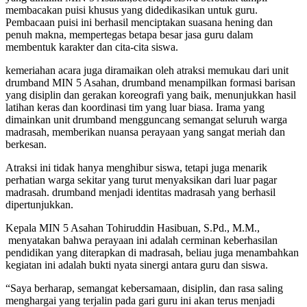
membacakan puisi khusus yang didedikasikan untuk guru.
Pembacaan puisi ini berhasil menciptakan suasana hening dan
penuh makna, mempertegas betapa besar jasa guru dalam
membentuk karakter dan cita-cita siswa.
kemeriahan acara juga diramaikan oleh atraksi memukau dari unit
drumband MIN 5 Asahan, drumband menampilkan formasi barisan
yang disiplin dan gerakan koreografi yang baik, menunjukkan hasil
latihan keras dan koordinasi tim yang luar biasa. Irama yang
dimainkan unit drumband mengguncang semangat seluruh warga
madrasah, memberikan nuansa perayaan yang sangat meriah dan
berkesan.
Atraksi ini tidak hanya menghibur siswa, tetapi juga menarik
perhatian warga sekitar yang turut menyaksikan dari luar pagar
madrasah. drumband menjadi identitas madrasah yang berhasil
dipertunjukkan.
Kepala MIN 5 Asahan Tohiruddin Hasibuan, S.Pd., M.M.,
menyatakan bahwa perayaan ini adalah cerminan keberhasilan
pendidikan yang diterapkan di madrasah, beliau juga menambahkan
kegiatan ini adalah bukti nyata sinergi antara guru dan siswa.
“Saya berharap, semangat kebersamaan, disiplin, dan rasa saling
menghargai yang terjalin pada gari guru ini akan terus menjadi