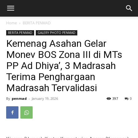
Home
BERITA PENMAD
BERITA PENMAD
GALERY PHOTO PENMAD
Kemenag Asahan Gelar
Monev BOS Zona III di MTs
PP Ad Dhiya’, 3 Madrasah
Terima Penghargaan
Madrasah Tervalidasi
By
penmad
-
January 19, 2026
397
0