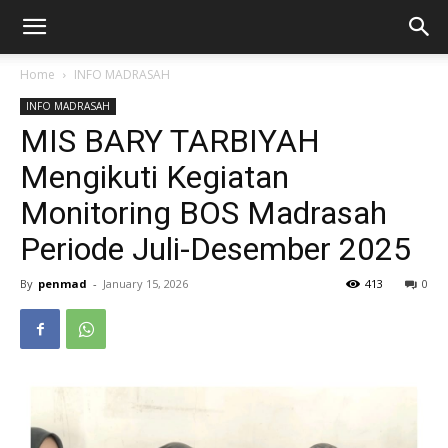
Home
INFO MADRASAH
INFO MADRASAH
MIS BARY TARBIYAH
Mengikuti Kegiatan
Monitoring BOS Madrasah
Periode Juli-Desember 2025
By
penmad
-
January 15, 2026
413
0